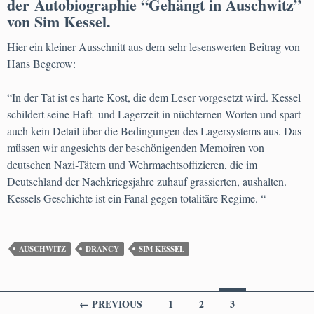
der Autobiographie “Gehängt in Auschwitz”
von Sim Kessel.
Hier ein kleiner Ausschnitt aus dem sehr lesenswerten Beitrag von
Hans Begerow:
“In der Tat ist es harte Kost, die dem Leser vorgesetzt wird. Kessel
schildert seine Haft- und Lagerzeit in nüchternen Worten und spart
auch kein Detail über die Bedingungen des Lagersystems aus. Das
müssen wir angesichts der beschönigenden Memoiren von
deutschen Nazi-Tätern und Wehrmachtsoffizieren, die im
Deutschland der Nachkriegsjahre zuhauf grassierten, aushalten.
Kessels Geschichte ist ein Fanal gegen totalitäre Regime. “
AUSCHWITZ
DRANCY
SIM KESSEL
Posts
← PREVIOUS
1
2
3