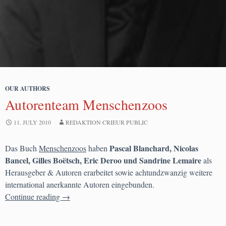
OUR AUTHORS
Autorenteam Menschenzoos
11. JULY 2010
REDAKTION CRIEUR PUBLIC
Pascal Blanchard, Nicolas
Das Buch
Menschenzoos
haben
Bancel, Gilles Boëtsch, Eric Deroo und Sandrine Lemaire
als
Herausgeber & Autoren erarbeitet sowie achtundzwanzig weitere
international anerkannte Autoren eingebunden.
Autorenteam Menschenzoos
Continue reading
→