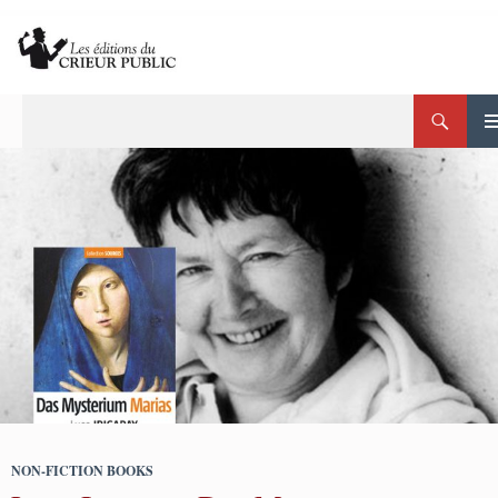
Skip
to
content
Search
Crieur Public
PRI
ME
NON-FICTION BOOKS