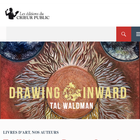
Aller
au
contenu
Recherche
Crieur Public
ME
PRI
LIVRES D'ART
,
NOS AUTEURS