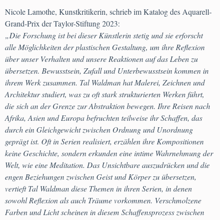
Nicole Lamothe, Kunstkritikerin, schrieb im Katalog des Aquarell-
Grand-Prix der Taylor-Stiftung 2023:
„Die Forschung ist bei dieser Künstlerin stetig und sie erforscht
alle Möglichkeiten der plastischen Gestaltung, um ihre Reflexion
über unser Verhalten und unsere Reaktionen auf das Leben zu
übersetzen. Bewusstsein, Zufall und Unterbewusstsein kommen in
ihrem Werk zusammen. Tal Waldman hat Malerei, Zeichnen und
Architektur studiert, was zu oft stark strukturierten Werken führt,
die sich an der Grenze zur Abstraktion bewegen. Ihre Reisen nach
Afrika, Asien und Europa befruchten teilweise ihr Schaffen, das
durch ein Gleichgewicht zwischen Ordnung und Unordnung
geprägt ist. Oft in Serien realisiert, erzählen ihre Kompositionen
keine Geschichte, sondern erkunden eine intime Wahrnehmung der
Welt, wie eine Meditation. Das Unsichtbare auszudrücken und die
engen Beziehungen zwischen Geist und Körper zu übersetzen,
vertieft Tal Waldman diese Themen in ihren Serien, in denen
sowohl Reflexion als auch Träume vorkommen. Verschmolzene
Farben und Licht scheinen in diesem Schaffensprozess zwischen