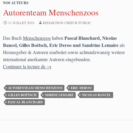
NOS AUTEURS
Autorenteam Menschenzoos
11 JUILLET 2010
REDAKTION CRIEUR PUBLIC
Pascal Blanchard, Nicolas
Das Buch
Menschenzoos
haben
Bancel, Gilles Boëtsch, Eric Deroo und Sandrine Lemaire
als
Herausgeber & Autoren erarbeitet sowie achtundzwanzig weitere
international anerkannte Autoren eingebunden.
Autorenteam Menschenzoos
Continuer la lecture de
→
AUTORENTEAM MENSCHENZOOS
ERIC DEROO
GILLES BOËTSCH
NDRINE LEMAIRE
NICOLAS BANCEL
PASCAL BLANCHARD