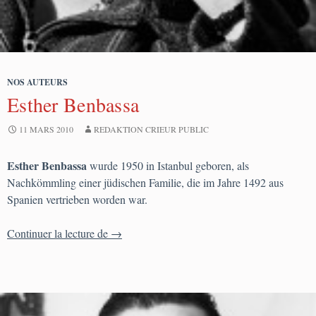
NOS AUTEURS
Esther Benbassa
11 MARS 2010
REDAKTION CRIEUR PUBLIC
Esther Benbassa
wurde 1950 in Istanbul geboren, als
Nachkömmling einer jüdischen Familie, die im Jahre 1492 aus
Spanien vertrieben worden war.
Esther Benbassa
Continuer la lecture de
→