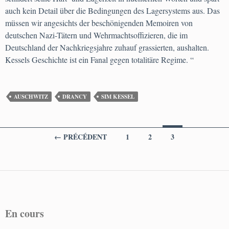
auch kein Detail über die Bedingungen des Lagersystems aus. Das
müssen wir angesichts der beschönigenden Memoiren von
deutschen Nazi-Tätern und Wehrmachtsoffizieren, die im
Deutschland der Nachkriegsjahre zuhauf grassierten, aushalten.
Kessels Geschichte ist ein Fanal gegen totalitäre Regime. “
AUSCHWITZ
DRANCY
SIM KESSEL
Navigation
← PRÉCÉDENT
1
2
3
des
articles
En cours