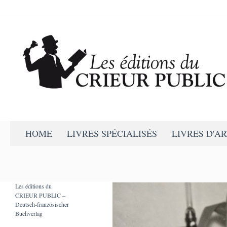
Aller
au
contenu
Recherche
Crieur Public
HOME
LIVRES SPÉCIALISÉS
LIVRES D'A
Deutsch-französischer Verlag
Les éditions du
CRIEUR PUBLIC –
Deutsch-französischer
Buchverlag