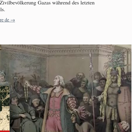
 Zivilbevölkerung Gazas während des letzten
ls.
Esther Benbassa: Jude sein nach Gaza
ure de
→