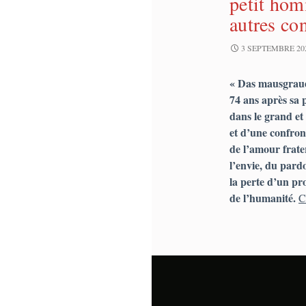
petit hom
autres co
3 SEPTEMBRE 20
« Das mausgraue
74 ans après sa 
dans le grand et
et d’une confront
de l’amour frater
l’envie, du pardon
la perte d’un pr
de l’humanité.
C