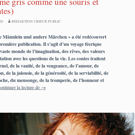
me gris comme une souris et
ntes)
20
REDAKTION CRIEUR PUBLIC
 Männlein und andere Märchen » a été redécouvert
première publication. Il s’agit d’un voyage féerique
 vaste monde de l’imagination, des rêves, des valeurs
ation avec les questions de la vie. Les contes traitent
nel, de la vanité, de la vengeance, de l’amour, de
, de la jalousie, de la générosité, de la serviabilité, de
oche, du mensonge, de la tromperie, de l’honneur et
Hermann E. Schütte : « Das mausgraue Männlein 
ontinuer la lecture de
→