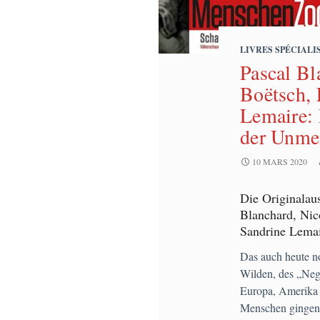
LIVRES SPÉCIALI
Pascal Bl
Boëtsch, 
Lemaire:
der Unmen
10 MARS 2020
Die Originalau
Blanchard, Nic
Sandrine Lemair
Das auch heute no
Wilden, des „Nege
Europa, Amerika 
Menschen gingen 