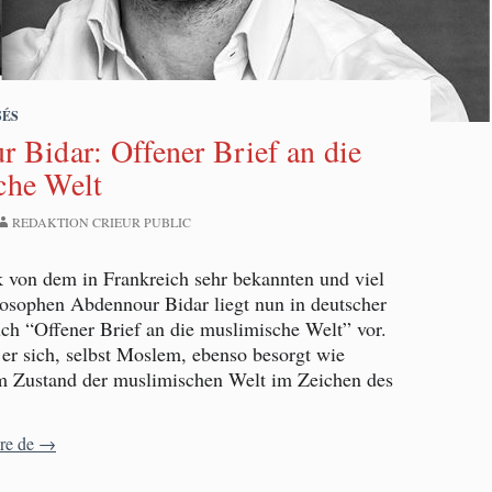
SÉS
 Bidar: Offener Brief an die
che Welt
REDAKTION CRIEUR PUBLIC
k von dem in Frankreich sehr bekannten und viel
losophen Abdennour Bidar liegt nun in deutscher
ch “Offener Brief an die muslimische Welt” vor.
 er sich, selbst Moslem, ebenso besorgt wie
em Zustand der muslimischen Welt im Zeichen des
Abdennour Bidar: Offener Brief an die muslimische Welt
ure de
→