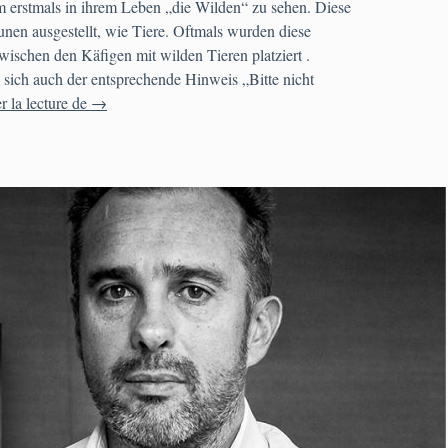
m erstmals in ihrem Leben „die Wilden“ zu sehen. Diese
nen ausgestellt, wie Tiere. Oftmals wurden diese
ischen den Käfigen mit wilden Tieren platziert .
 sich auch der entsprechende Hinweis „Bitte nicht
Pascal Blanchard, Nicolas Bancel, Gilles Boëtsch, Eri
r la lecture de
→