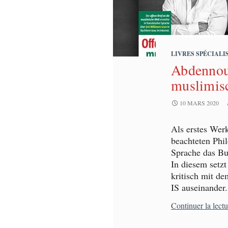
LIVRES SPÉCIALI
Abdennour
muslimis
10 MARS 2020
Als erstes Wer
beachteten Phi
Sprache das Bu
In diesem setzt
kritisch mit d
IS auseinander.
Continuer la lect